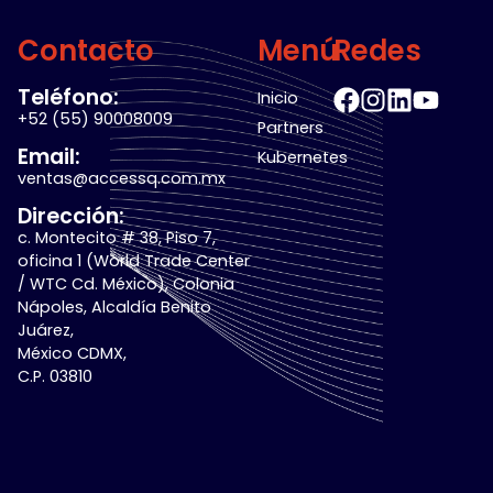
Contacto
Menú
Redes
Teléfono:
Inicio
+52 (55) 90008009
Partners
Email:
Kubernetes
ventas@accessq.com.mx
Dirección:
c. Montecito # 38, Piso 7,
oficina 1 (World Trade Center
/ WTC Cd. México), Colonia
Nápoles, Alcaldía Benito
Juárez,
México CDMX,
C.P. 03810