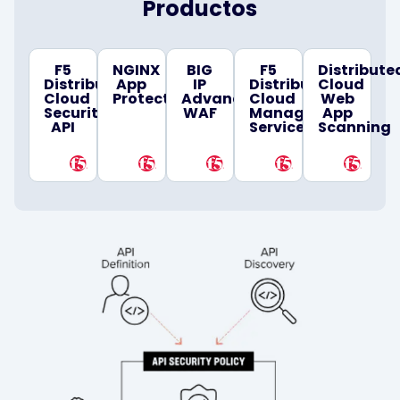
Productos
F5
NGINX
BIG
F5
Distribute
Distributed
App
IP
Distributed
Cloud
Cloud
Protect
Advanced
Cloud
Web
Security
WAF
Managed
App
API
Services
Scanning