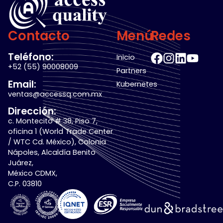
Contacto
Menú
Redes
Teléfono:
Inicio
+52 (55) 90008009
Partners
Email:
Kubernetes
ventas@accessq.com.mx
Dirección:
c. Montecito # 38, Piso 7,
oficina 1 (World Trade Center
/ WTC Cd. México), Colonia
Nápoles, Alcaldía Benito
Juárez,
México CDMX,
C.P. 03810