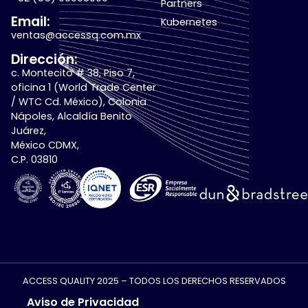
Partners
Email:
Kubernetes
ventas@accessq.com.mx
Dirección:
c. Montecito # 38, Piso 7,
oficina 1 (World Trade Center
/ WTC Cd. México), Colonia
Nápoles, Alcaldía Benito
Juárez,
México CDMX,
C.P. 03810
ACCESS QUALITY 2025 – TODOS LOS DERECHOS RESERVADOS
Aviso de Privacidad